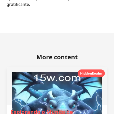
gratificante.
More content
HiddenRealm
Explorando o Mundo de