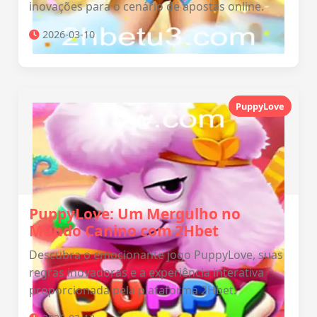
inovações para o cenário de apostas online.
2026-03-10
PuppyLove
PuppyLove: Um Mergulho no
Mundo Canino com 2Hbet
Descubra o emocionante jogo PuppyLove, suas
regras inovadoras e a experiência interativa
proporcionada pela plataforma 2Hbet.