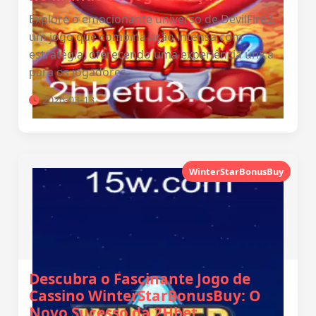
Explore o emocionante universo de DevilFire2,
um jogo que combina ação intensa com
estratégia, oferecendo uma experiência única
para os jogadores.
2026-03-13
WinterStarBonusBuy
Descubra o Fascinante Jogo de
Cassino WinterStarBonusBuy: O
Novo Sucesso da 2Hbet