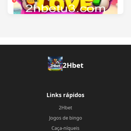
2026-03-12
2Hbet
Links rápidos
2Hbet
Jogos de bingo
Caça-níqueis