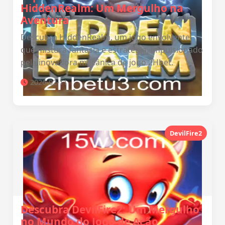
HiddenRealm: Um Mergulho na
Aventura
Descubra HiddenRealm, um jogo envolvente
que mistura fantasia e estratégia, impulsionado
pela inovadora mecânica de jogo 2Hbet.
2026-02-11
DevilFire2
Descubra DevilFire2: Um Mergulho
no Mundo do Jogo de Ação