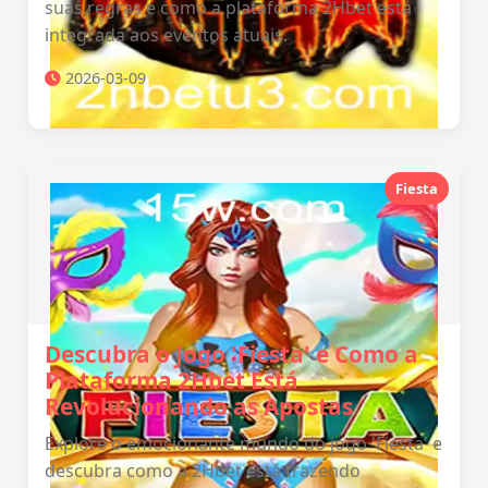
suas regras e como a plataforma 2Hbet está
integrada aos eventos atuais.
2026-03-09
Fiesta
Descubra o Jogo 'Fiesta' e Como a
Plataforma 2Hbet Está
Revolucionando as Apostas
Explore o emocionante mundo do jogo 'Fiesta' e
descubra como a 2Hbet está trazendo