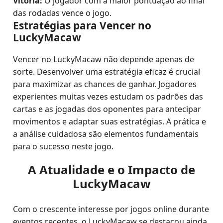
Vitória:
O jogador com a maior pontuação ao final
das rodadas vence o jogo.
Estratégias para Vencer no
LuckyMacaw
Vencer no LuckyMacaw não depende apenas de
sorte. Desenvolver uma estratégia eficaz é crucial
para maximizar as chances de ganhar. Jogadores
experientes muitas vezes estudam os padrões das
cartas e as jogadas dos oponentes para antecipar
movimentos e adaptar suas estratégias. A prática e
a análise cuidadosa são elementos fundamentais
para o sucesso neste jogo.
A Atualidade e o Impacto de
LuckyMacaw
Com o crescente interesse por jogos online durante
eventos recentes, o LuckyMacaw se destacou ainda