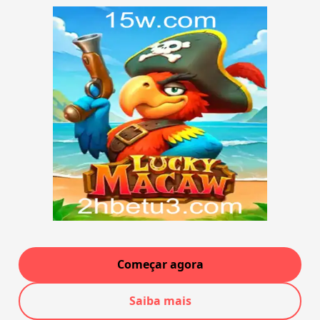
Começar agora
Saiba mais