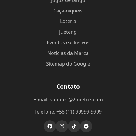
Jogos de bingo
Caça-níqueis
Loteria
Jueteng
Eventos exclusivos
Notícias da Marca
Sitemap do Google
Contato
E-mail:
support@2hbetu3.com
Telefone: +55 (11) 99999-9999