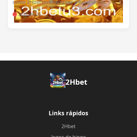
como 2Hbet pode ampliar a experiência.
2026-04-25
2Hbet
Links rápidos
2Hbet