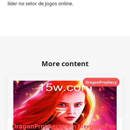
líder no setor de jogos online.
More content
DragonProphecy
DragonProphecy: Um Mergulho no