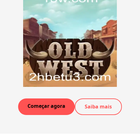
Começar agora
Saiba mais