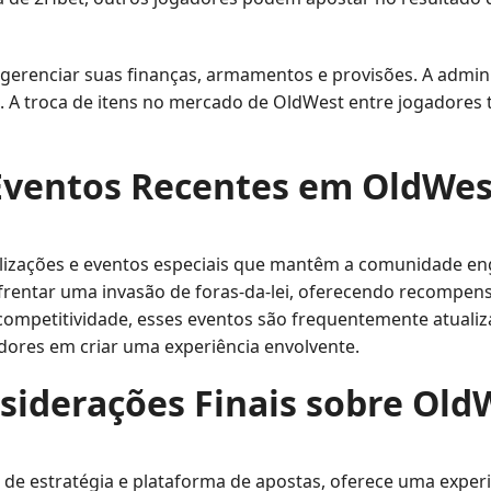
gerenciar suas finanças, armamentos e provisões. A admini
s. A troca de itens no mercado de OldWest entre jogadores
Eventos Recentes em OldWes
lizações e eventos especiais que mantêm a comunidade en
frentar uma invasão de foras-da-lei, oferecendo recompens
a competitividade, esses eventos são frequentemente atua
res em criar uma experiência envolvente.
siderações Finais sobre Old
de estratégia e plataforma de apostas, oferece uma experi