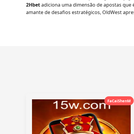
2Hbet
adiciona uma dimensão de apostas que é 
amante de desafios estratégicos, OldWest apre
FaCaiShenM