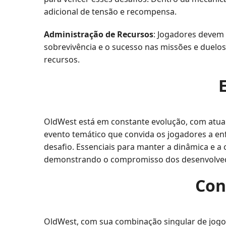
adicional de tensão e recompensa.
Administração de Recursos
: Jogadores devem 
sobrevivência e o sucesso nas missões e duelo
recursos.
OldWest está em constante evolução, com atua
evento temático que convida os jogadores a en
desafio. Essenciais para manter a dinâmica e 
demonstrando o compromisso dos desenvolvedo
Con
OldWest, com sua combinação singular de jogo 