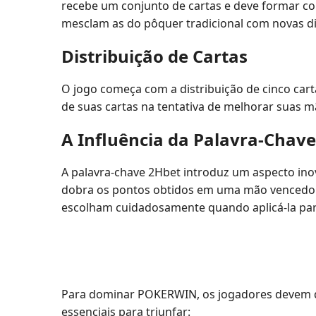
recebe um conjunto de cartas e deve formar co
mesclam as do pôquer tradicional com novas di
Distribuição de Cartas
O jogo começa com a distribuição de cinco cart
de suas cartas na tentativa de melhorar suas mã
A Influência da Palavra-Chav
A palavra-chave 2Hbet introduz um aspecto ino
dobra os pontos obtidos em uma mão vencedora.
escolham cuidadosamente quando aplicá-la par
Para dominar POKERWIN, os jogadores devem des
essenciais para triunfar: