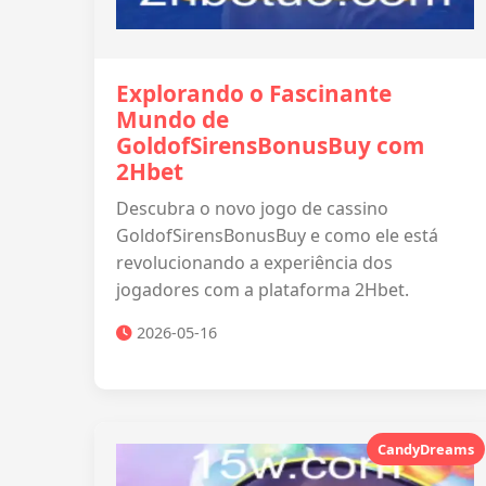
Explorando o Fascinante
Mundo de
GoldofSirensBonusBuy com
2Hbet
Descubra o novo jogo de cassino
GoldofSirensBonusBuy e como ele está
revolucionando a experiência dos
jogadores com a plataforma 2Hbet.
2026-05-16
CandyDreams