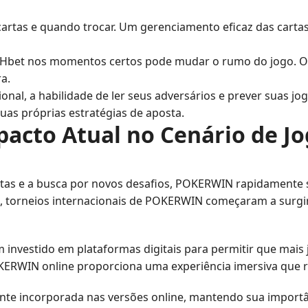
rtas e quando trocar. Um gerenciamento eficaz das cartas 
bet nos momentos certos pode mudar o rumo do jogo. Obse
a.
nal, a habilidade de ler seus adversários e prever suas jog
as próprias estratégias de aposta.
acto Atual no Cenário de J
rtas e a busca por novos desafios, POKERWIN rapidamente 
 torneios internacionais de POKERWIN começaram a surgir,
vestido em plataformas digitais para permitir que mais
OKERWIN online proporciona uma experiência imersiva que r
ente incorporada nas versões online, mantendo sua importâ