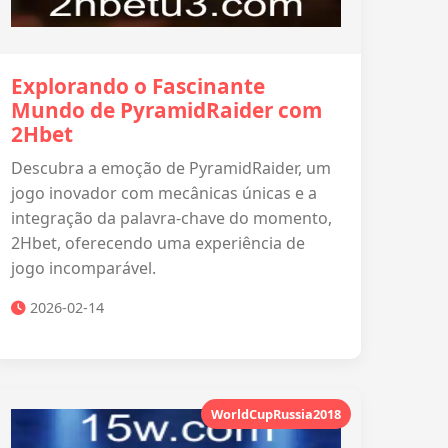
Explorando o Fascinante
Mundo de PyramidRaider com
2Hbet
Descubra a emoção de PyramidRaider, um
jogo inovador com mecânicas únicas e a
integração da palavra-chave do momento,
2Hbet, oferecendo uma experiência de
jogo incomparável.
2026-02-14
WorldCupRussia2018