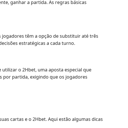
te, ganhar a partida. As regras básicas
 jogadores têm a opção de substituir até três
decisões estratégicas a cada turno.
utilizar o 2Hbet, uma aposta especial que
 por partida, exigindo que os jogadores
as cartas e o 2Hbet. Aqui estão algumas dicas