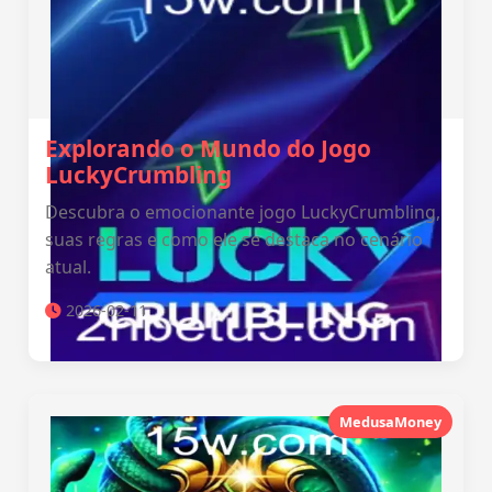
Explorando o Mundo do Jogo
LuckyCrumbling
Descubra o emocionante jogo LuckyCrumbling,
suas regras e como ele se destaca no cenário
atual.
2026-02-11
MedusaMoney