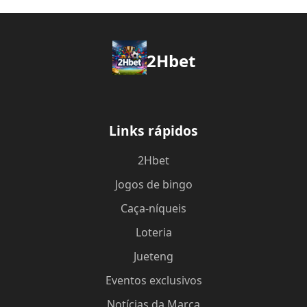
2Hbet
Links rápidos
2Hbet
Jogos de bingo
Caça-níqueis
Loteria
Jueteng
Eventos exclusivos
Notícias da Marca