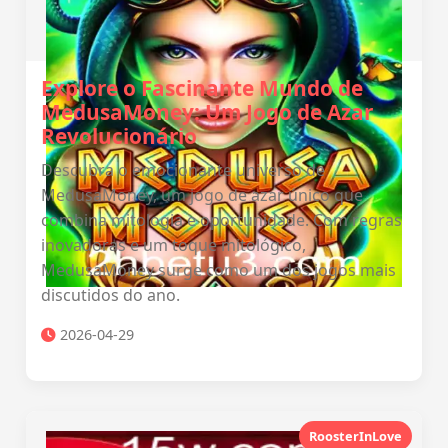
Explore o Fascinante Mundo de
MedusaMoney: Um Jogo de Azar
Revolucionário
Descubra o emocionante universo de
MedusaMoney, um jogo de azar único que
combina mitologia e oportunidade. Com regras
inovadoras e um toque mitológico,
MedusaMoney surge como um dos jogos mais
discutidos do ano.
2026-04-29
RoosterInLove