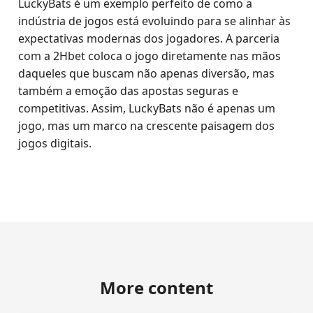
LuckyBats é um exemplo perfeito de como a
indústria de jogos está evoluindo para se alinhar às
expectativas modernas dos jogadores. A parceria
com a 2Hbet coloca o jogo diretamente nas mãos
daqueles que buscam não apenas diversão, mas
também a emoção das apostas seguras e
competitivas. Assim, LuckyBats não é apenas um
jogo, mas um marco na crescente paisagem dos
jogos digitais.
More content