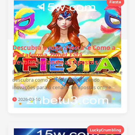
Fiesta
Descubra o Jogo 'Fiesta' e Como a
Plataforma 2Hbet Está
Revolucionando as Apostas
Explore o emocionante mundo do jogo 'Fiesta' e
descubra como a 2Hbet está trazendo
inovações para o cenário de apostas online.
2026-03-10
LuckyCrumbling