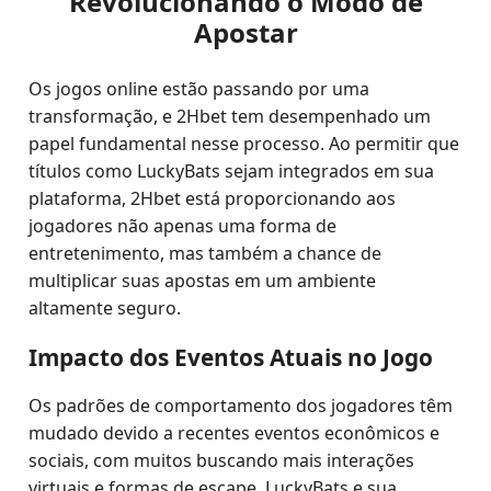
Revolucionando o Modo de
Apostar
Os jogos online estão passando por uma
transformação, e 2Hbet tem desempenhado um
papel fundamental nesse processo. Ao permitir que
títulos como LuckyBats sejam integrados em sua
plataforma, 2Hbet está proporcionando aos
jogadores não apenas uma forma de
entretenimento, mas também a chance de
multiplicar suas apostas em um ambiente
altamente seguro.
Impacto dos Eventos Atuais no Jogo
Os padrões de comportamento dos jogadores têm
mudado devido a recentes eventos econômicos e
sociais, com muitos buscando mais interações
virtuais e formas de escape. LuckyBats e sua