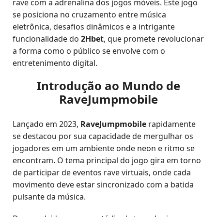
rave com a adrenalina dos jogos móveis. Este jogo
se posiciona no cruzamento entre música
eletrônica, desafios dinâmicos e a intrigante
funcionalidade do
2Hbet
, que promete revolucionar
a forma como o público se envolve com o
entretenimento digital.
Introdução ao Mundo de
RaveJumpmobile
Lançado em 2023,
RaveJumpmobile
rapidamente
se destacou por sua capacidade de mergulhar os
jogadores em um ambiente onde neon e ritmo se
encontram. O tema principal do jogo gira em torno
de participar de eventos rave virtuais, onde cada
movimento deve estar sincronizado com a batida
pulsante da música.