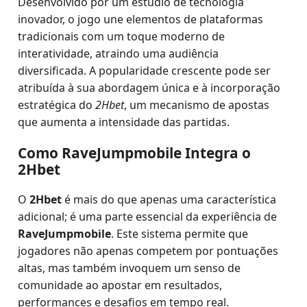
Desenvolvido por um estúdio de tecnologia
inovador, o jogo une elementos de plataformas
tradicionais com um toque moderno de
interatividade, atraindo uma audiência
diversificada. A popularidade crescente pode ser
atribuída à sua abordagem única e à incorporação
estratégica do
2Hbet
, um mecanismo de apostas
que aumenta a intensidade das partidas.
Como RaveJumpmobile Integra o
2Hbet
O
2Hbet
é mais do que apenas uma característica
adicional; é uma parte essencial da experiência de
RaveJumpmobile
. Este sistema permite que
jogadores não apenas competem por pontuações
altas, mas também invoquem um senso de
comunidade ao apostar em resultados,
performances e desafios em tempo real.