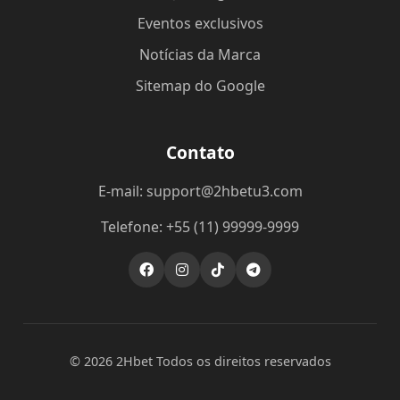
Eventos exclusivos
Notícias da Marca
Sitemap do Google
Contato
E-mail:
support@2hbetu3.com
Telefone: +55 (11) 99999-9999
© 2026 2Hbet Todos os direitos reservados