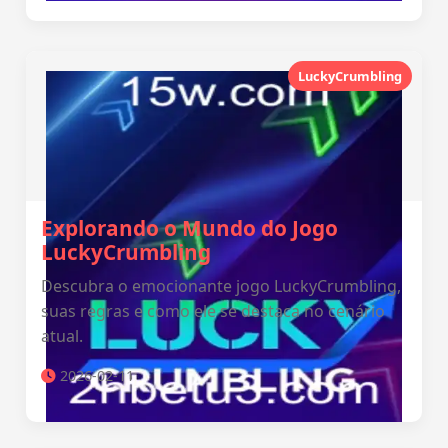
LuckyCrumbling
Explorando o Mundo do Jogo
LuckyCrumbling
Descubra o emocionante jogo LuckyCrumbling,
suas regras e como ele se destaca no cenário
atual.
2026-02-11