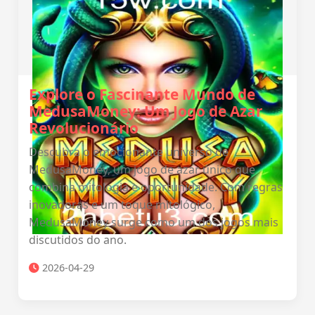
Explore o Fascinante Mundo de
MedusaMoney: Um Jogo de Azar
Revolucionário
Descubra o emocionante universo de
MedusaMoney, um jogo de azar único que
combina mitologia e oportunidade. Com regras
inovadoras e um toque mitológico,
MedusaMoney surge como um dos jogos mais
discutidos do ano.
2026-04-29