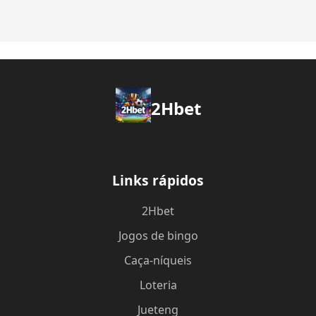
2Hbet
Links rápidos
2Hbet
Jogos de bingo
Caça-níqueis
Loteria
Jueteng