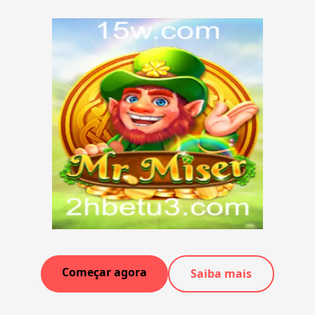
Começar agora
Saiba mais