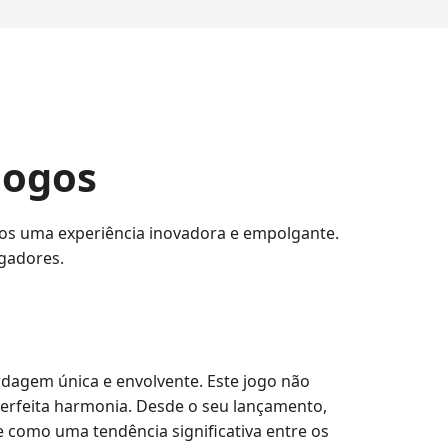
Jogos
os uma experiência inovadora e empolgante.
gadores.
rdagem única e envolvente. Este jogo não
erfeita harmonia. Desde o seu lançamento,
 como uma tendência significativa entre os