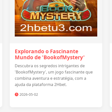
Explorando o Fascinante
Mundo de 'BookofMystery'
Descubra os segredos intrigantes de
'BookofMystery', um jogo fascinante que
combina aventura e estratégia, com a
ajuda da plataforma 2Hbet.
2026-05-02