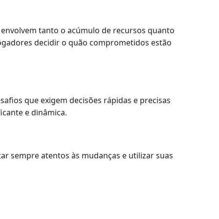
as envolvem tanto o acúmulo de recursos quanto
ogadores decidir o quão comprometidos estão
safios que exigem decisões rápidas e precisas
icante e dinâmica.
ar sempre atentos às mudanças e utilizar suas