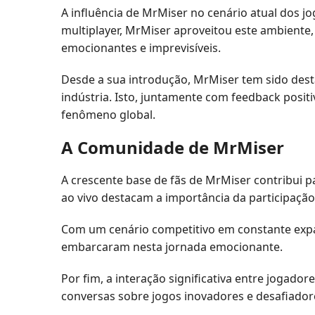
A influência de MrMiser no cenário atual dos 
multiplayer, MrMiser aproveitou este ambient
emocionantes e imprevisíveis.
Desde a sua introdução, MrMiser tem sido dest
indústria. Isto, juntamente com feedback posi
fenômeno global.
A Comunidade de MrMiser
A crescente base de fãs de MrMiser contribui p
ao vivo destacam a importância da participação
Com um cenário competitivo em constante expan
embarcaram nesta jornada emocionante.
Por fim, a interação significativa entre jogad
conversas sobre jogos inovadores e desafiador