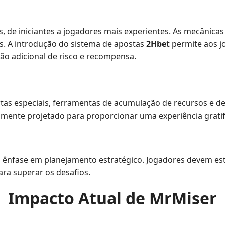
os, de iniciantes a jogadores mais experientes. As mecânic
as. A introdução do sistema de apostas
2Hbet
permite aos j
o adicional de risco e recompensa.
tas especiais, ferramentas de acumulação de recursos e de
ente projetado para proporcionar uma experiência gratif
 ênfase em planejamento estratégico. Jogadores devem est
ara superar os desafios.
Impacto Atual de MrMiser