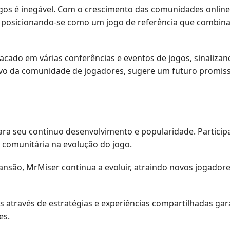
jogos é inegável. Com o crescimento das comunidades onlin
e, posicionando-se como um jogo de referência que combi
acado em várias conferências e eventos de jogos, sinaliza
tivo da comunidade de jogadores, sugere um futuro promis
ara seu contínuo desenvolvimento e popularidade. Participa
 comunitária na evolução do jogo.
são, MrMiser continua a evoluir, atraindo novos jogadore
ores através de estratégias e experiências compartilhadas 
es.