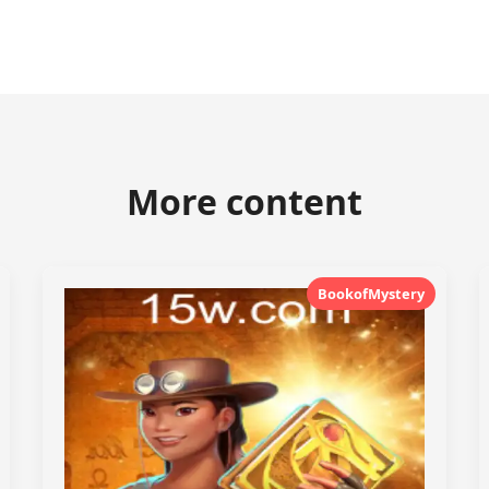
More content
BookofMystery