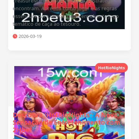
TreasureMania, onde aventura e estratégia se
encontram. Aprenda como jogar e as regras
essenciais para vencer neste envolvente jogo
temático de caça ao tesouro.
2026-03-19
HotRioNights
Descubra 'HotRioNights': A Nova
Sensação de Entretenimento com
2Hbet