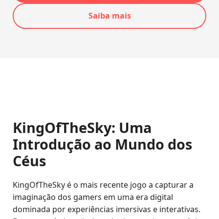
Saiba mais
KingOfTheSky: Uma
Introdução ao Mundo dos
Céus
KingOfTheSky é o mais recente jogo a capturar a
imaginação dos gamers em uma era digital
dominada por experiências imersivas e interativas.