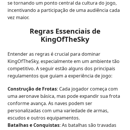
se tornando um ponto central da cultura do jogo,
incentivando a participação de uma audiência cada
vez maior.
Regras Essenciais de
KingOfTheSky
Entender as regras é crucial para dominar
KingOfTheSky, especialmente em um ambiente tão
competitivo. A seguir estão alguns dos principais
regulamentos que guiam a experiência de jogo:
Construção de Frotas
: Cada jogador começa com
uma aeronave básica, mas pode expandir sua frota
conforme avança. As naves podem ser
personalizadas com uma variedade de armas,
escudos e outros equipamentos.
Batalhas e Conquistas
: As batalhas são travadas