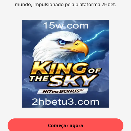
mundo, impulsionado pela plataforma 2Hbet.
Começar agora