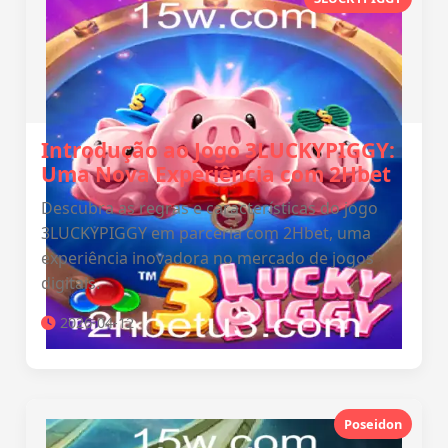
Introdução ao Jogo 3LUCKYPIGGY:
Uma Nova Experiência com 2Hbet
Descubra as regras e características do jogo
3LUCKYPIGGY em parceria com 2Hbet, uma
experiência inovadora no mercado de jogos
digitais.
2026-04-12
Poseidon