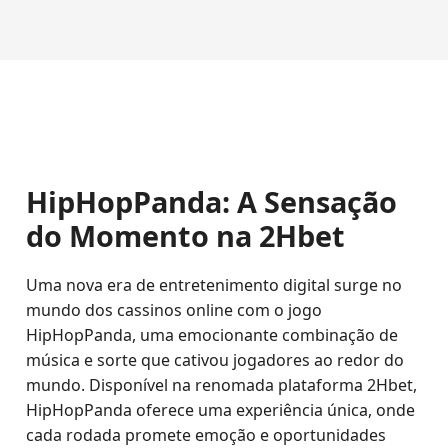
HipHopPanda: A Sensação
do Momento na 2Hbet
Uma nova era de entretenimento digital surge no
mundo dos cassinos online com o jogo
HipHopPanda, uma emocionante combinação de
música e sorte que cativou jogadores ao redor do
mundo. Disponível na renomada plataforma 2Hbet,
HipHopPanda oferece uma experiência única, onde
cada rodada promete emoção e oportunidades