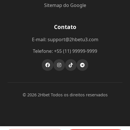
Sitemap do Google
Contato
E-mail:
support@2hbetu3.com
Telefone: +55 (11) 99999-9999
© 2026 2Hbet Todos os direitos reservados