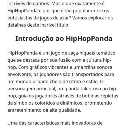
incríveis de ganhos. Mas o que exatamente é
HipHopPanda e por que é tão popular entre os
entusiastas de jogos de azar? Vamos explorar os
detalhes deste incrível título.
Introdução ao HipHopPanda
HipHopPanda é um jogo de caça-níqueis temático,
que se destaca por sua fusão com a cultura hip-
hop. Com gráficos vibrantes e uma trilha sonora
envolvente, os jogadores são transportados para
um mundo urbano cheio de ritmo e estilo. O
personagem principal, um panda talentoso no hip-
hop, guia os jogadores através de bobinas repletas
de símbolos coloridos e dinâmicos, prometendo
entretenimento de alta qualidade.
Uma das características mais inovadoras de