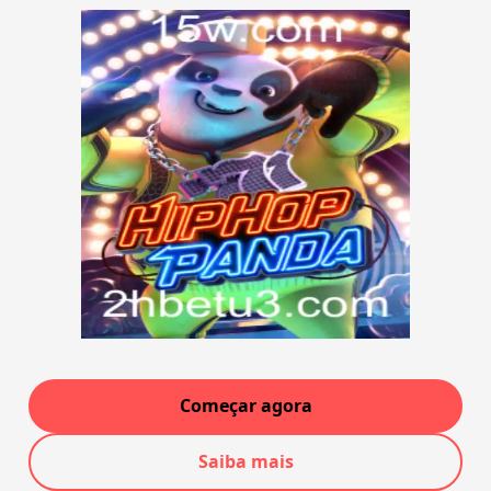
Começar agora
Saiba mais