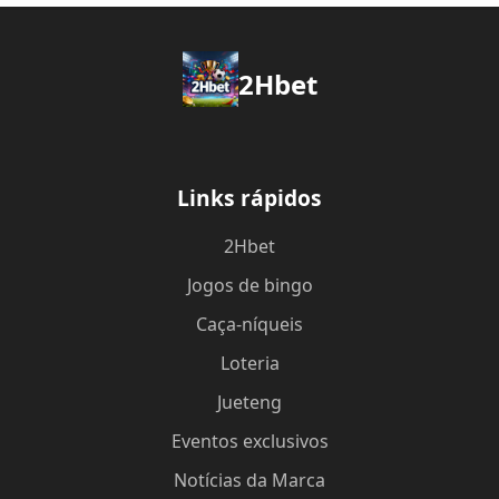
2Hbet
Links rápidos
2Hbet
Jogos de bingo
Caça-níqueis
Loteria
Jueteng
Eventos exclusivos
Notícias da Marca