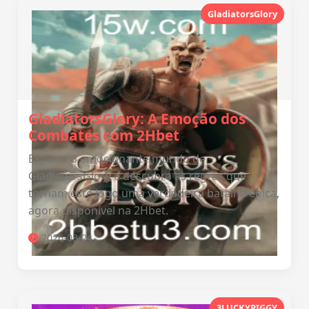
GladiatorsGlory
GladiatorsGlory: A Emoção dos
Combates com 2Hbet
Explore o emocionante mundo de
GladiatorsGlory e descubra as regras que
tornam este jogo uma verdadeira batalha épica,
agora disponível na 2Hbet.
2026-03-24
3LUCKYPIGGY