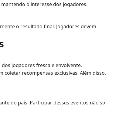
 mantendo o interesse dos jogadores.
amente o resultado final. Jogadores devem
s
dos jogadores fresca e envolvente.
 coletar recompensas exclusivas. Além disso,
rante do país. Participar desses eventos não só