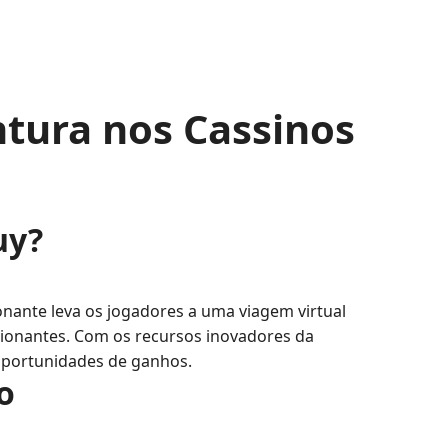
ura nos Cassinos
uy?
ante leva os jogadores a uma viagem virtual
cionantes. Com os recursos inovadores da
oportunidades de ganhos.
o