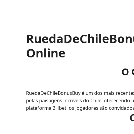
RuedaDeChileBonu
Online
O 
RuedaDeChileBonusBuy é um dos mais recentes 
pelas paisagens incríveis do Chile, oferecend
plataforma 2Hbet, os jogadores são convidados