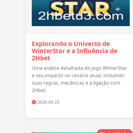
Explorando o Universo de
WinterStar e a Influência de
2Hbet
Uma análise detalhada do jogo WinterStar
e seu impacto no cenário atual, incluindo
suas regras, mecânicas e a ligação com
2Hbet.
2026-03-23