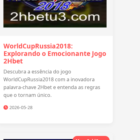
WorldCupRussia2018:
Explorando o Emocionante Jogo
2Hbet
Descubra a essência do jogo
WorldCupRussia2018 com a inovadora
palavra-chave 2Hbet e entenda as regras
que o tornam único.
2026-05-28