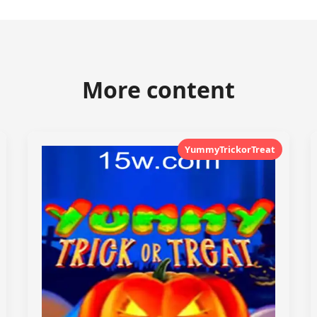
More content
YummyTrickorTreat