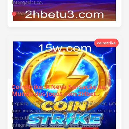
intergaláctico.
2026-05-12
coinstrike
CoinStrike: A Nova Sensação no
Mundo dos Jogos com 2Hbet
Explore o fascinante universo de CoinStrike, um
jogo inovador que combina estratégia e sorte, e
descubra como a palavra-chave '2Hbet' se
integra a essa experiência emocionante.