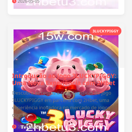
2026-05-05
3LUCKYPIGGY
Introdução ao Jogo 3LUCKYPIGGY:
Uma Nova Experiência com 2Hbet
Descubra as regras e características do jogo
3LUCKYPIGGY em parceria com 2Hbet, uma
experiência inovadora no mercado de jogos
digitais.
2026-04-12