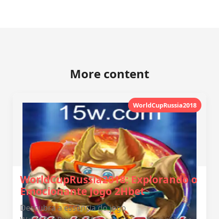
More content
WorldCupRussia2018
WorldCupRussia2018: Explorando o
Emocionante Jogo 2Hbet
Descubra a essência do jogo