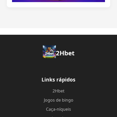
2Hbet
Links rápidos
2Hbet
Jogos de bingo
Caça-níqueis