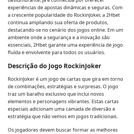
deslumbrante, já é conhecida por oferecer
experiências de apostas dinâmicas e seguras. Com
a crescente popularidade do RockinJoker, a 2Hbet
continua ampliando sua oferta de produtos,
destacando-se no cenário dos jogos online. Em um
ambiente onde a segurança e a inovação são
essenciais, 2Hbet garante uma experiência de jogo
fluída e envolvente para todos os usuários.
Descrição do Jogo RockinJoker
RockinJoker é um jogo de cartas que gira em torno
de combinações, estratégias e surpresas. O jogo
traz um baralho exclusivo que inclui novos
elementos e personagens vibrantes. Estas cartas
especiais adicionam uma camada de diversão e
estratégia que não vemos em jogos tradicionais.
Os jogadores devem buscar formar as melhores