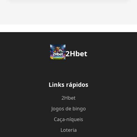
2Hbet
Links rápidos
2Hbet
Jogos de bingo
Caça-níqueis
Loteria