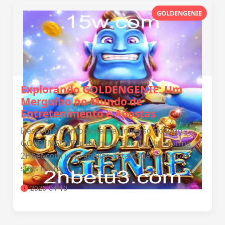
GOLDENGENIE
Explorando GOLDENGENIE: Um
Mergulho no Mundo de
Entretenimento e Apostas
Descubra o emocionante universo do jogo
GOLDENGENIE e as inovações da plataforma
2Hbet com uma análise detalhada do jogo e
suas regras.
2026-04-10