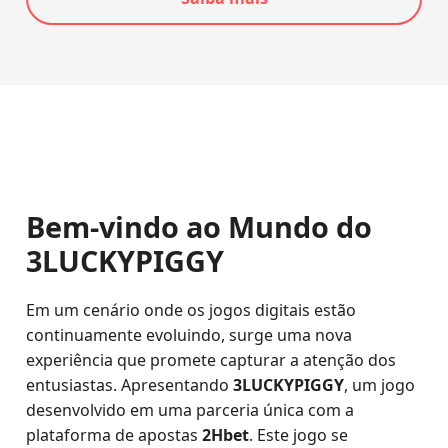
Bem-vindo ao Mundo do
3LUCKYPIGGY
Em um cenário onde os jogos digitais estão
continuamente evoluindo, surge uma nova
experiência que promete capturar a atenção dos
entusiastas. Apresentando
3LUCKYPIGGY
, um jogo
desenvolvido em uma parceria única com a
plataforma de apostas
2Hbet
. Este jogo se