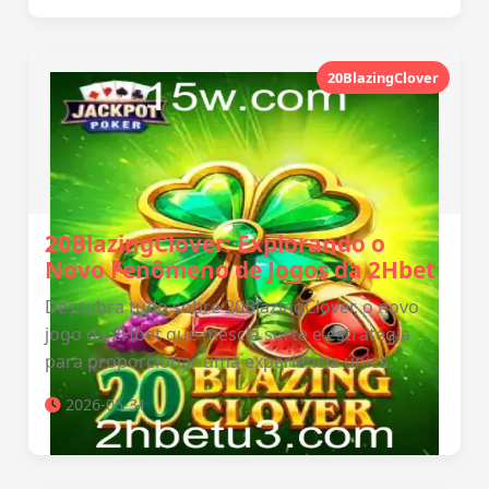
20BlazingClover
20BlazingClover: Explorando o
Novo Fenômeno de Jogos da 2Hbet
Descubra tudo sobre 20BlazingClover, o novo
jogo da 2Hbet que mescla sorte e estratégia
para proporcionar uma experiência única.
2026-05-31